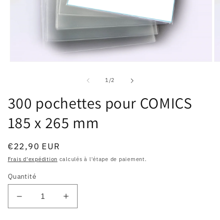
Ouvrir
Ou
le
le
média
m
de
1
/
2
1
2
dans
d
300 pochettes pour COMICS
une
u
fenêtre
fe
185 x 265 mm
modale
m
Prix
€22,90 EUR
habituel
Frais d'expédition
calculés à l'étape de paiement.
Quantité
Réduire
Augmenter
la
la