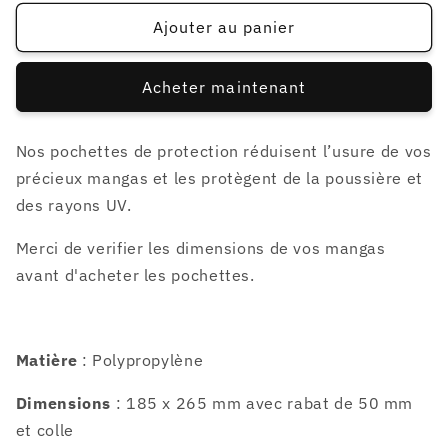
quantité
quantité
de
de
Ajouter au panier
300
300
pochettes
pochettes
Acheter maintenant
pour
pour
COMICS
COMICS
185
185
Nos pochettes de protection réduisent l’usure de vos
x
x
précieux mangas et les protègent de la poussière et
265
265
mm
mm
des rayons UV.
Merci de verifier les dimensions de vos mangas
avant d'acheter les pochettes.
Matière
: Polypropylène
Dimensions
: 185 x 265 mm avec rabat de 50 mm
et colle