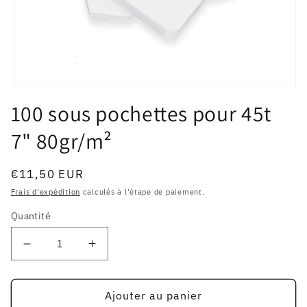
Ouvrir
le
100 sous pochettes pour 45t
média
1
7" 80gr/m²
dans
une
fenêtre
modale
Prix
€11,50 EUR
habituel
Frais d'expédition
calculés à l'étape de paiement.
Quantité
Réduire
Augmenter
la
la
quantité
quantité
de
de
Ajouter au panier