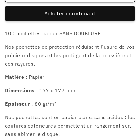
100
100
sous
sous
Acheter maintenant
pochettes
pochettes
pour
pour
45t
45t
100 pochettes papier SANS DOUBLURE
7&quot;
7&quot;
80gr/m²
80gr/m²
Nos pochettes de protection réduisent l’usure de vos
précieux disques et les protègent de la poussière et
des rayures.
Matière :
Papier
Dimensions
: 177 x 177 mm
Epaisseur
: 80 gr/m²
Nos pochettes sont en papier blanc, sans acides : les
coutures extérieures permettent un rangement sûr,
sans abîmer le disque.