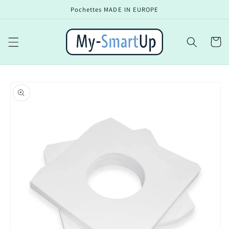
et
Pochettes MADE IN EUROPE
passer
au
contenu
Panier
Passer aux
informations
produits