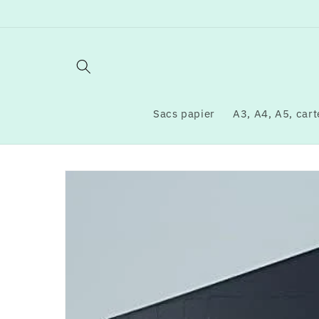
et
passer
au
contenu
Sacs papier
A3, A4, A5, carte
Passer aux
informations
produits