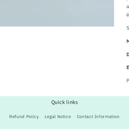
a
é
5
M
P
Quick links
Refund Policy
Legal Notice
Contact Information