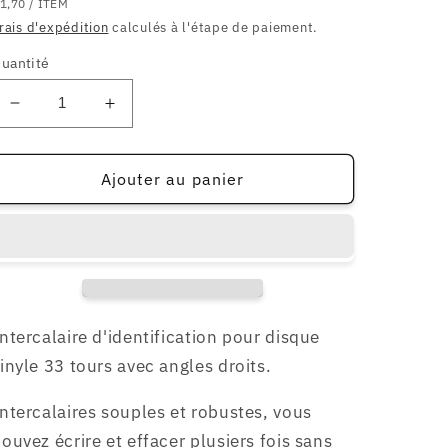
RIX
PAR
habituel
1,70
/
ITEM
NITAIRE
rais d'expédition
calculés à l'étape de paiement.
uantité
Réduire
Augmenter
la
la
quantité
quantité
de
de
Ajouter au panier
5
5
Intercalaires
Intercalaires
d&#39;identification
d&#39;identification
pour
pour
33t
33t
-
-
noirs
noirs
ntercalaire d'identification pour disque
inyle 33 tours avec angles droits.
ntercalaires souples et robustes, vous
ouvez écrire et effacer plusiers fois sans