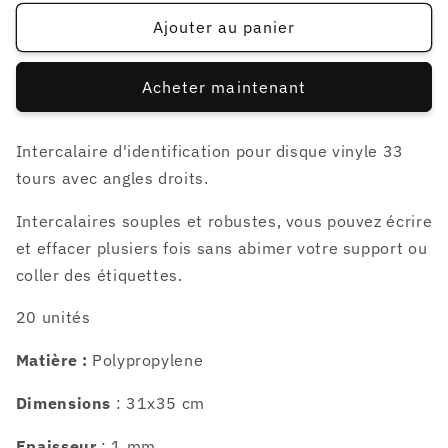
quantité
quantité
de
de
Ajouter au panier
20
20
Intercalaires
Intercalaires
Acheter maintenant
d&#39;identification
d&#39;identification
pour
pour
33t
33t
Intercalaire d'identification pour disque vinyle 33
-
-
tours avec angles droits.
blancs
blancs
Intercalaires souples et robustes, vous pouvez écrire
et effacer plusiers fois sans abimer votre support ou
coller des étiquettes.
20 unités
Matière :
Polypropylene
Dimensions
: 31x35 cm
Epaisseur
: 1 mm