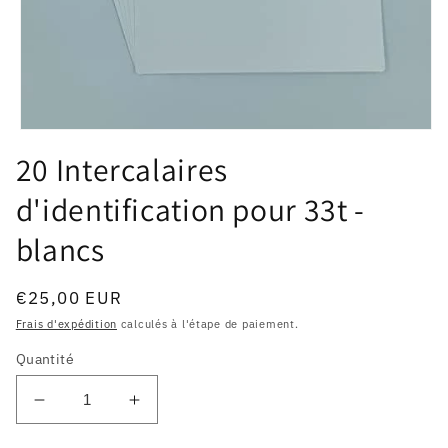
Ouvrir
le
20 Intercalaires
média
1
d'identification pour 33t -
dans
une
fenêtre
blancs
modale
Prix
€25,00 EUR
habituel
Frais d'expédition
calculés à l'étape de paiement.
Quantité
Réduire
Augmenter
la
la