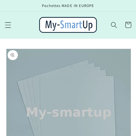
et
Pochettes MADE IN EUROPE
passer
au
contenu
Panier
Passer aux
informations
produits