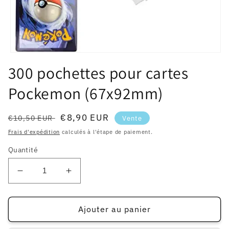
Ouvrir
le
300 pochettes pour cartes
média
1
Pockemon (67x92mm)
dans
une
fenêtre
modale
Prix
Prix
€8,90 EUR
€10,50 EUR
Vente
habituel
soldé
Frais d'expédition
calculés à l'étape de paiement.
Quantité
Réduire
Augmenter
la
la
quantité
quantité
de
de
Ajouter au panier
300
300