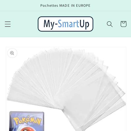
et
Pochettes MADE IN EUROPE
passer
au
contenu
Panier
Passer aux
informations
produits