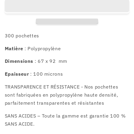
pochettes
pochettes
pour
pour
cartes
cartes
Pockemon
Pockemon
(67x92mm)
(67x92mm)
300 pochettes
Matière
: Polypropylène
Dimensions
: 67 x 92 mm
Epaisseur
: 100 microns
TRANSPARENCE ET RÉSISTANCE - Nos pochettes
sont fabriquées en polypropylène haute densité,
parfaitement transparentes et résistantes
SANS ACIDES – Toute la gamme est garantie 100 %
SANS ACIDE.