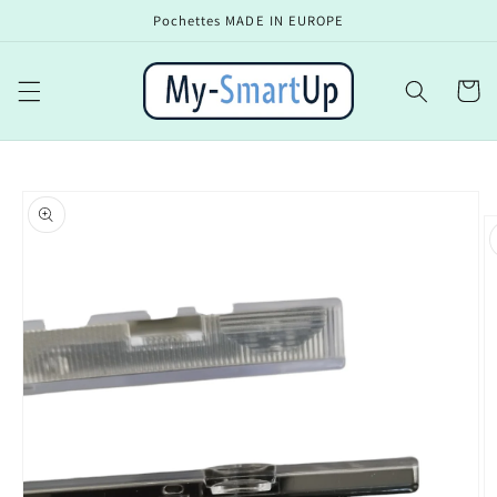
et
Pochettes MADE IN EUROPE
passer
au
contenu
Panier
Passer aux
informations
produits