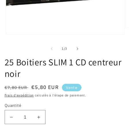
Ou
le
Ouvrir
m
le
2
média
d
de
1
/
3
1
u
dans
fe
une
25 Boitiers SLIM 1 CD centreur
m
fenêtre
modale
noir
Prix
Prix
€5,80 EUR
€7,80 EUR
Vente
habituel
soldé
Frais d'expédition
calculés à l'étape de paiement.
Quantité
Réduire
Augmenter
la
la