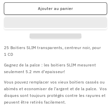
quantité
quantité
de
de
Ajouter au panier
25
25
Boitiers
Boitiers
SLIM
SLIM
1
1
CD
CD
centreur
centreur
noir
noir
25 Boitiers SLIM transparents, centreur noir, pour
1 CD
Gagnez de la palce : les boitiers SLIM mesurent
seulement 5.2 mm d'epaisseur!
Vous pouvez remplacer vos vieux boitiers cassés ou
abimés et economiser de l'argent et de la palce. Vos
disques sont toujours protégés contre les rayures
et
peuvent être retirés facilement.