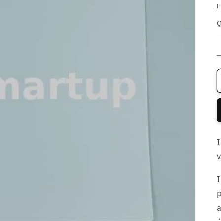
F
Q
I
v
I
p
a