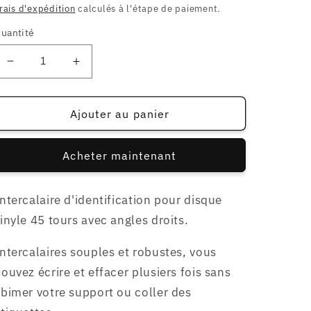
habituel
rais d'expédition
calculés à l'étape de paiement.
uantité
Réduire
Augmenter
la
la
quantité
quantité
de
de
Ajouter au panier
50
50
Intercalaires
Intercalaires
Acheter maintenant
d&#39;identification
d&#39;identification
pour
pour
45t
45t
ntercalaire d'identification pour disque
-
-
inyle 45 tours avec angles droits.
blancs
blancs
ntercalaires souples et robustes, vous
ouvez écrire et effacer plusiers fois sans
bimer votre support ou coller des