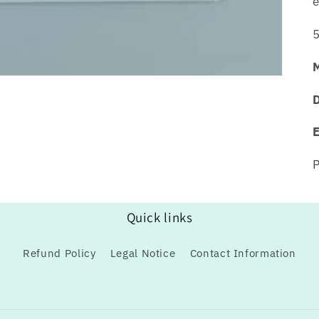
é
5
M
P
Quick links
Refund Policy
Legal Notice
Contact Information