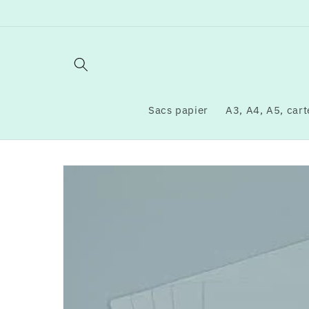
et
passer
au
contenu
Sacs papier
A3, A4, A5, carte
Passer aux
informations
produits