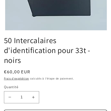
Ouvrir
le
50 Intercalaires
média
1
d'identification pour 33t -
dans
une
fenêtre
noirs
modale
Prix
€60,00 EUR
habituel
Frais d'expédition
calculés à l'étape de paiement.
Quantité
Réduire
Augmenter
la
la
quantité
quantité