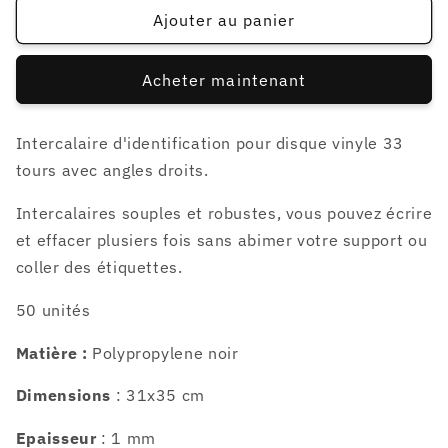
de
de
Ajouter au panier
50
50
Intercalaires
Intercalaires
Acheter maintenant
d&#39;identification
d&#39;identification
pour
pour
33t
33t
Intercalaire d'identification pour disque vinyle 33
-
-
tours avec angles droits.
noirs
noirs
Intercalaires souples et robustes, vous pouvez écrire
et effacer plusiers fois sans abimer votre support ou
coller des étiquettes.
50 unités
Matière :
Polypropylene noir
Dimensions
: 31x35 cm
Epaisseur
: 1 mm