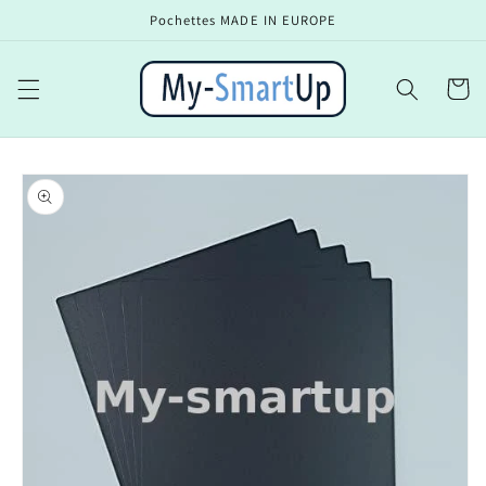
et
Pochettes MADE IN EUROPE
passer
au
contenu
Panier
Passer aux
informations
produits