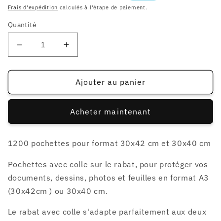
habituel
soldé
Frais d'expédition
calculés à l'étape de paiement.
Quantité
Réduire
Augmenter
la
la
quantité
quantité
de
de
Ajouter au panier
1200
1200
pochettes
pochettes
Acheter maintenant
format
format
A3
A3
:
:
1200 pochettes pour format 30x42 cm et 30x40 cm
30x42cm
30x42cm
ou
ou
Pochettes avec colle sur le rabat, pour protéger vos
30x40cm
30x40cm
documents, dessins, photos et feuilles en format A3
(30x42cm ) ou 30x40 cm.
Le rabat avec colle s'adapte parfaitement aux deux