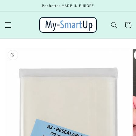
et
Pochettes MADE IN EUROPE
passer
au
contenu
Panier
Passer aux
informations
produits