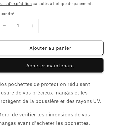
habituel
soldé
rais d'expédition
calculés à l'étape de paiement.
uantité
Réduire
Augmenter
la
la
quantité
quantité
de
de
Ajouter au panier
700
700
pochettes
pochettes
Acheter maintenant
pour
pour
MANGAS
MANGAS
130x180
130x180
os pochettes de protection réduisent
mm
mm
’usure de vos précieux mangas et les
rotègent de la poussière et des rayons UV.
erci de verifier les dimensions de vos
angas avant d'acheter les pochettes.