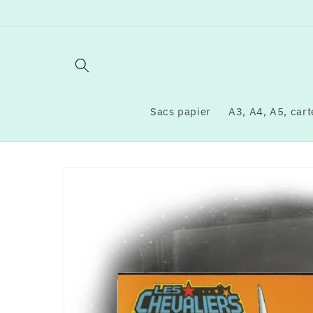
et
passer
au
contenu
Sacs papier
A3, A4, A5, carte
Passer aux
informations
produits