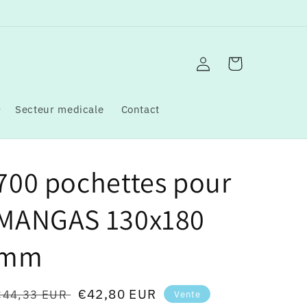
Connexion
Panier
Secteur medicale
Contact
700 pochettes pour
MANGAS 130x180
mm
Prix
Prix
€42,80 EUR
€44,33 EUR
Vente