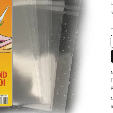
F
Q
N
l
p
M
m