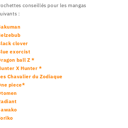
ochettes conseillés pour les mangas
uivants :
Bakuman
Belzebub
Black clover
Blue exorcist
ragon ball Z *
Hunter X Hunter *
Les Chavalier du Zodiaque
One piece*
Otomen
Radiant
Sawako
Toriko