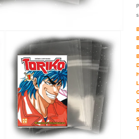
P
s
D