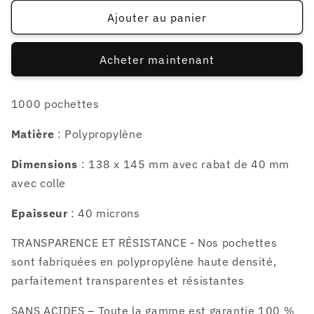
quantité
quantité
de
de
Ajouter au panier
1000
1000
pochettes
pochettes
Acheter maintenant
pour
pour
boitier
boitier
CD
CD
1000 pochettes
avec
avec
rabat
rabat
Matière
: Polypropylène
et
et
colle
colle
Dimensions
:
138 x 145 mm avec rabat de 40 mm
-
-
avec colle
40
40
microns
microns
Epaisseur
: 40 microns
TRANSPARENCE ET RÉSISTANCE - Nos pochettes
sont fabriquées en polypropylène haute densité,
parfaitement transparentes et résistantes
SANS ACIDES – Toute la gamme est garantie 100 %