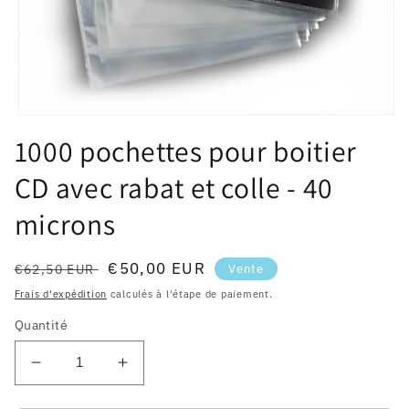
Ouvrir
le
1000 pochettes pour boitier
média
1
CD avec rabat et colle - 40
dans
une
fenêtre
microns
modale
Prix
Prix
€50,00 EUR
€62,50 EUR
Vente
habituel
soldé
Frais d'expédition
calculés à l'étape de paiement.
Quantité
Réduire
Augmenter
la
la