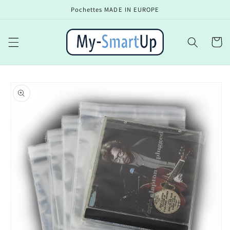
et
Pochettes MADE IN EUROPE
passer
au
contenu
Panier
Passer aux
informations
produits