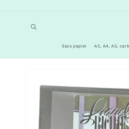
et
passer
au
contenu
Sacs papier
A3, A4, A5, carte
Passer aux
informations
produits