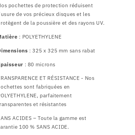
microns
microns
os pochettes de protection réduisent
’usure de vos précieux disques et les
rotègent de la poussière et des rayons UV.
Matière
:
POLYETHYLENE
Dimensions
: 325 x 325 mm sans rabat
Epaisseur
: 80 microns
TRANSPARENCE ET RÉSISTANCE - Nos
ochettes sont fabriquées en
POLYETHYLENE
, parfaitement
ransparentes et résistantes
SANS ACIDES – Toute la gamme est
garantie 100 % SANS ACIDE.