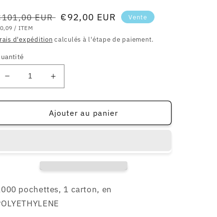
Prix
Prix
€92,00 EUR
€101,00 EUR
Vente
RIX
PAR
habituel
soldé
0,09
/
ITEM
NITAIRE
rais d'expédition
calculés à l'étape de paiement.
uantité
Réduire
Augmenter
la
la
quantité
quantité
de
de
Ajouter au panier
1000
1000
pochettes
pochettes
en
en
POLYETHYLENE
POLYETHYLENE
pour
pour
vinyles
vinyles
33t
33t
000 pochettes, 1 carton, en
12&quot;
12&quot;
POLYETHYLENE
80
80