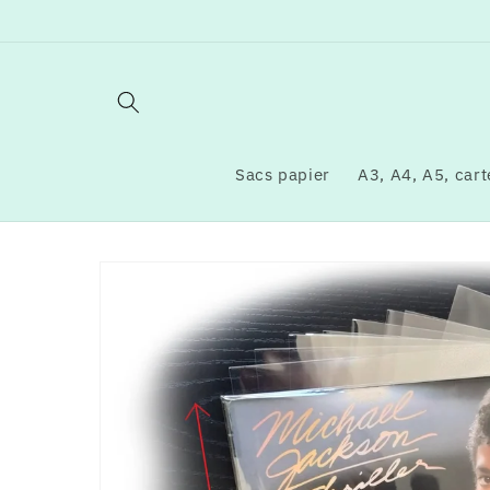
et
passer
au
contenu
Sacs papier
A3, A4, A5, carte
Passer aux
informations
produits