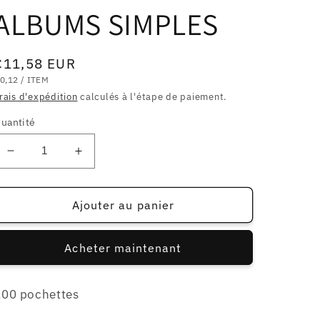
ALBUMS SIMPLES
Prix
€11,58 EUR
RIX
PAR
habituel
0,12
/
ITEM
NITAIRE
rais d'expédition
calculés à l'étape de paiement.
uantité
Réduire
Augmenter
la
la
quantité
quantité
de
de
Ajouter au panier
100
100
pochettes
pochettes
Acheter maintenant
pour
pour
vinyles
vinyles
33t
33t
100 pochettes
12&quot;
12&quot;
BOPP
BOPP