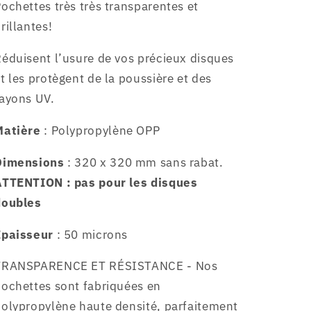
ochettes très très transparentes et
TRES
TRES
TRANSPARENTES
TRANSPARENTES
rillantes!
-
-
ALBUMS
ALBUMS
éduisent l’usure de vos précieux disques
SIMPLES
SIMPLES
t les protègent de la poussière et des
ayons UV.
Matière
: Polypropylène OPP
Dimensions
: 320 x 320 mm sans rabat.
ATTENTION : pas pour les disques
doubles
Epaisseur
: 50 microns
TRANSPARENCE ET RÉSISTANCE - Nos
ochettes sont fabriquées en
olypropylène haute densité, parfaitement