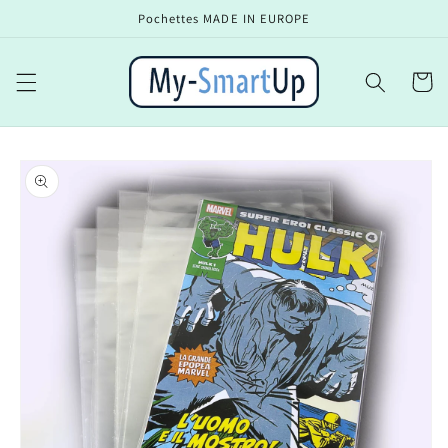
et
Pochettes MADE IN EUROPE
passer
au
contenu
Panier
Passer aux
informations
produits