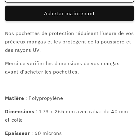
100
100
pochettes
pochettes
Acheter maintenant
pour
pour
MANGAS
MANGAS
COMICS
COMICS
Nos pochettes de protection réduisent l’usure de vos
173
173
précieux mangas et les protègent de la poussière et
x
x
265
265
des rayons UV.
mm
mm
Merci de verifier les dimensions de vos mangas
avant d'acheter les pochettes.
Matière
: Polypropylène
Dimensions
: 173 x 265 mm avec rabat de 40 mm
et colle
Epaisseur
: 60 microns