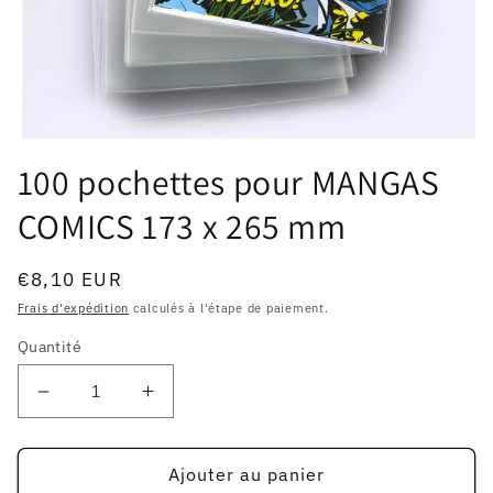
Ouvrir
le
100 pochettes pour MANGAS
média
1
COMICS 173 x 265 mm
dans
une
fenêtre
modale
Prix
€8,10 EUR
habituel
Frais d'expédition
calculés à l'étape de paiement.
Quantité
Réduire
Augmenter
la
la
quantité
quantité
de
de
Ajouter au panier