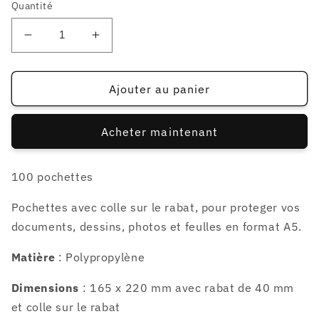
Quantité
Réduire
Augmenter
la
la
quantité
quantité
de
de
Ajouter au panier
100
100
pochettes
pochettes
Acheter maintenant
format
format
A5
A5
100 pochettes
Pochettes avec colle sur le rabat, pour proteger vos
documents, dessins, photos et feulles en format A5.
Matière
: Polypropylène
Dimensions
: 165 x 220 mm avec rabat de 40 mm
et colle sur le rabat