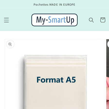
et
Pochettes MADE IN EUROPE
passer
au
contenu
Panier
Passer aux
informations
produits