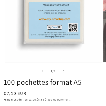
Ouvrir
Ou
le
le
média
m
de
1
/
5
1
2
dans
d
100 pochettes format A5
une
u
fenêtre
fe
modale
m
Prix
€7,10 EUR
habituel
Frais d'expédition
calculés à l'étape de paiement.