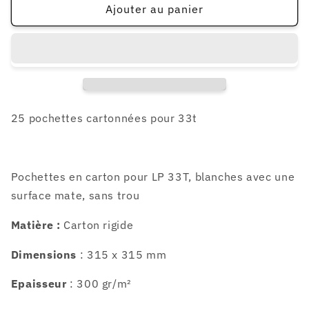
de
de
Ajouter au panier
25
25
pochettes
pochettes
cartonnées
cartonnées
33t
33t
-
-
Blanches
Blanches
sans
sans
25 pochettes cartonnées pour 33t
trou
trou
Pochettes en carton pour LP 33T, blanches avec une
surface mate, sans trou
Matière :
Carton rigide
Dimensions
: 315 x 315 mm
Epaisseur
: 300 gr/m²