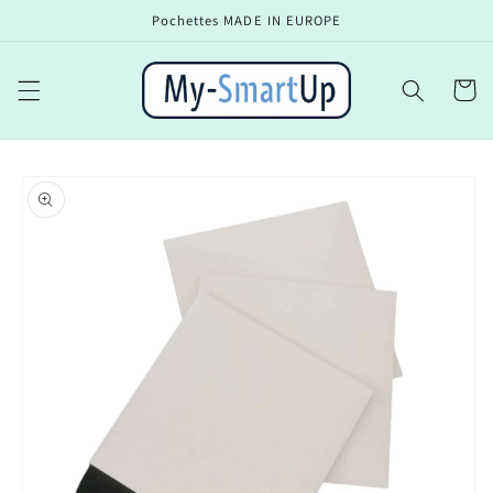
et
Pochettes MADE IN EUROPE
passer
au
contenu
Panier
Passer aux
informations
produits