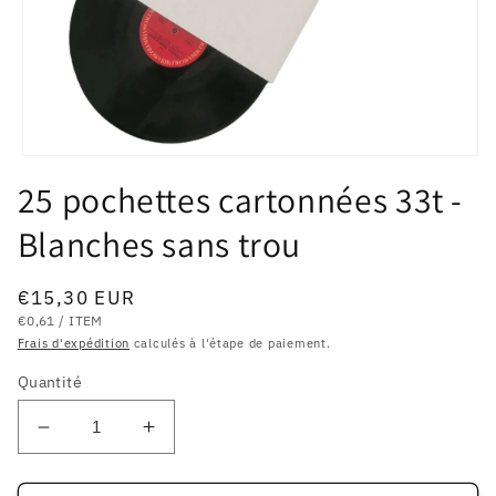
Ouvrir
le
25 pochettes cartonnées 33t -
média
1
Blanches sans trou
dans
une
fenêtre
modale
Prix
€15,30 EUR
PRIX
PAR
habituel
€0,61
/
ITEM
UNITAIRE
Frais d'expédition
calculés à l'étape de paiement.
Quantité
Réduire
Augmenter
la
la
quantité
quantité