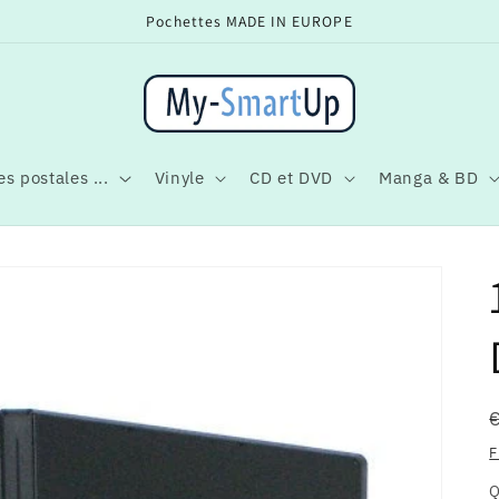
Pochettes MADE IN EUROPE
s postales ...
Vinyle
CD et DVD
Manga & BD
F
Q