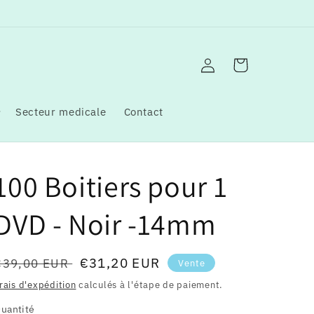
Connexion
Panier
Secteur medicale
Contact
100 Boitiers pour 1
DVD - Noir -14mm
Prix
Prix
€31,20 EUR
€39,00 EUR
Vente
habituel
soldé
rais d'expédition
calculés à l'étape de paiement.
uantité