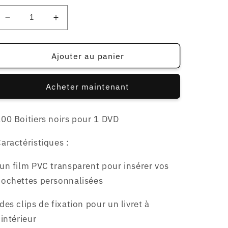
Réduire
Augmenter
la
la
quantité
quantité
de
de
Ajouter au panier
100
100
Boitiers
Boitiers
Acheter maintenant
pour
pour
1
1
DVD
DVD
00 Boitiers noirs pour 1 DVD
-
-
Noir
Noir
aractéristiques :
-14mm
-14mm
un film PVC transparent pour insérer vos
pochettes personnalisées
des clips de fixation pour un livret à
'intérieur