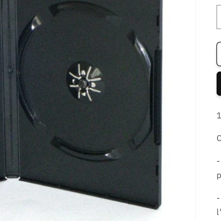
1
C
-
-
l