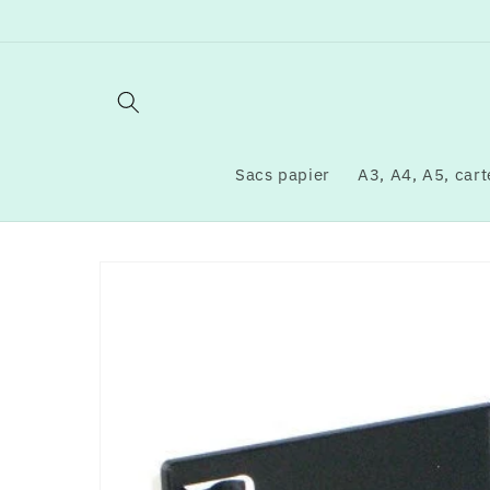
et
passer
au
contenu
Sacs papier
A3, A4, A5, carte
Passer aux
informations
produits