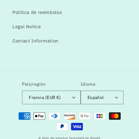
Politica de reembolso
Legal Notice
Contact Information
País/región
Idioma
Francia (EUR €)
Español
Formas
de
pago
© 2026,
My-smartup
Tecnología de Shopify