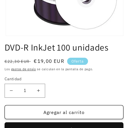
Abrir
elemento
DVD-R InkJet 100 unidades
multimedia
1
en
una
Precio
Precio
€19,00 EUR
€22,30 EUR
Oferta
ventana
habitual
de
modal
Los
gastos de envío
se calculan en la pantalla de pago.
oferta
Cantidad
Reducir
Aumentar
cantidad
cantidad
para
para
DVD-
DVD-
Agregar al carrito
R
R
InkJet
InkJet