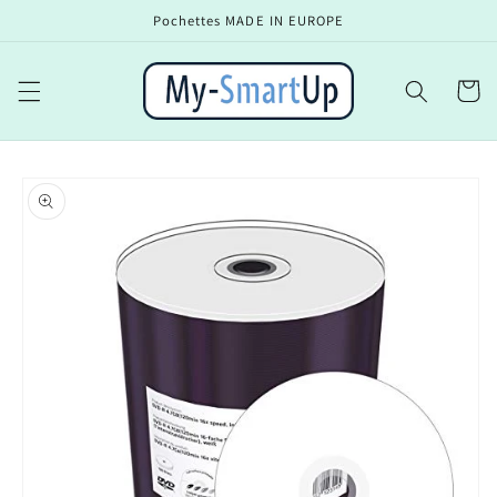
Ir
Pochettes MADE IN EUROPE
directamente
al contenido
Carrito
Ir
directamente
a la
información
del producto