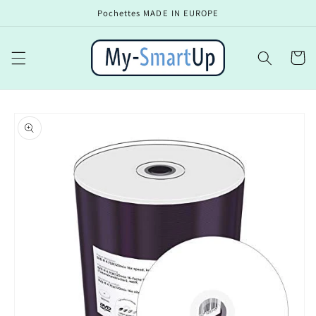
Ir
Pochettes MADE IN EUROPE
directamente
al contenido
Carrito
Ir
directamente
a la
información
del producto