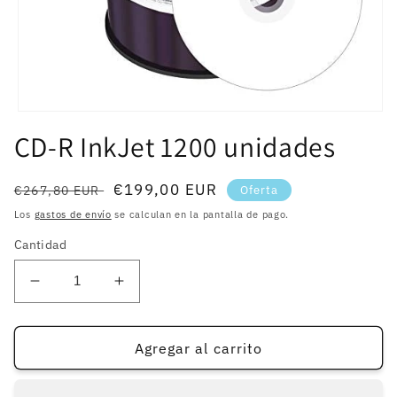
Abrir
elemento
CD-R InkJet 1200 unidades
multimedia
1
en
una
Precio
Precio
€199,00 EUR
€267,80 EUR
Oferta
ventana
habitual
de
modal
Los
gastos de envío
se calculan en la pantalla de pago.
oferta
Cantidad
Reducir
Aumentar
cantidad
cantidad
para
para
CD-
CD-
Agregar al carrito
R
R
InkJet
InkJet