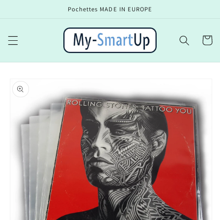
Ir
Pochettes MADE IN EUROPE
directamente
al contenido
Carrito
Ir
directamente
a la
información
del producto