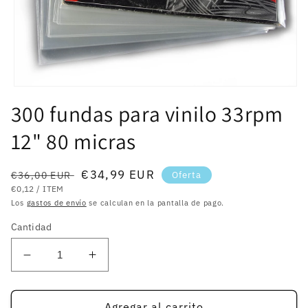
Abrir
elemento
300 fundas para vinilo 33rpm
multimedia
1
12" 80 micras
en
una
ventana
modal
Precio
Precio
€34,99 EUR
€36,00 EUR
Oferta
PRECIO
POR
habitual
de
€0,12
/
ITEM
UNITARIO
Los
gastos de envío
se calculan en la pantalla de pago.
oferta
Cantidad
Reducir
Aumentar
cantidad
cantidad
para
para
300
300
Agregar al carrito