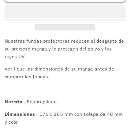
fundas
fundas
para
para
COMICS
COMICS
176x
176x
265
265
mm
mm
Nuestras fundas protectoras reducen el desgaste de
su precioso manga y lo protegen del polvo y los
rayos UV.
Verifique las dimensiones de su manga antes de
comprar las fundas.
Materia
: Polipropileno
Dimensiones
: 176 x 265 mm con solapa de 40 mm
y cola