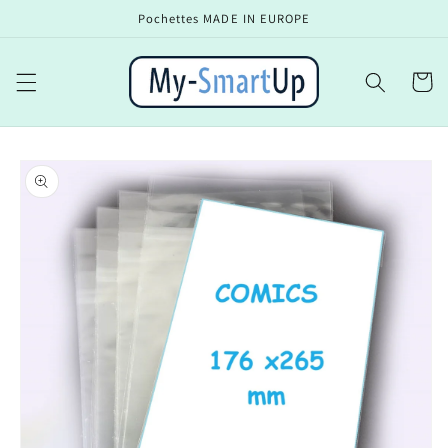
Ir
Pochettes MADE IN EUROPE
directamente
al contenido
Carrito
Ir
directamente
a la
información
del producto