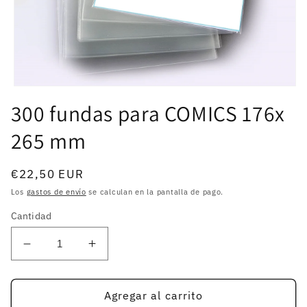
Abrir
elemento
300 fundas para COMICS 176x
multimedia
1
265 mm
en
una
ventana
modal
Precio
€22,50 EUR
habitual
Los
gastos de envío
se calculan en la pantalla de pago.
Cantidad
Reducir
Aumentar
cantidad
cantidad
para
para
300
300
Agregar al carrito