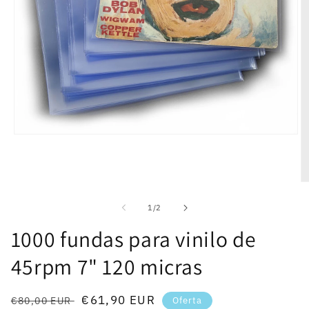
Abrir
elemento
multimedia
1
en
Ab
una
e
ventana
mu
de
1
/
2
modal
2
e
1000 fundas para vinilo de
u
v
45rpm 7" 120 micras
m
Precio
Precio
€61,90 EUR
€80,00 EUR
Oferta