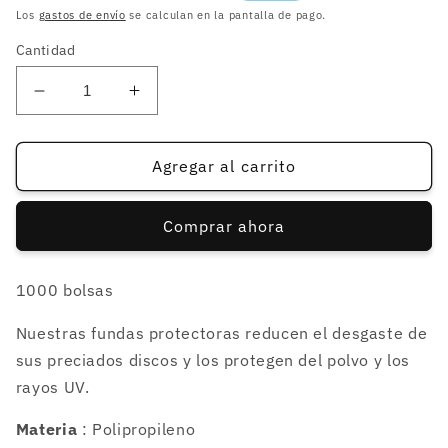
habitual
de
Los
gastos de envío
se calculan en la pantalla de pago.
oferta
Cantidad
Reducir
Aumentar
cantidad
cantidad
para
para
1000
1000
Agregar al carrito
fundas
fundas
para
para
Comprar ahora
vinilo
vinilo
de
de
45rpm
45rpm
1000 bolsas
7&quot;
7&quot;
120
120
Nuestras fundas protectoras reducen el desgaste de
micras
micras
sus preciados discos y los protegen del polvo y los
rayos UV.
Materia
: Polipropileno