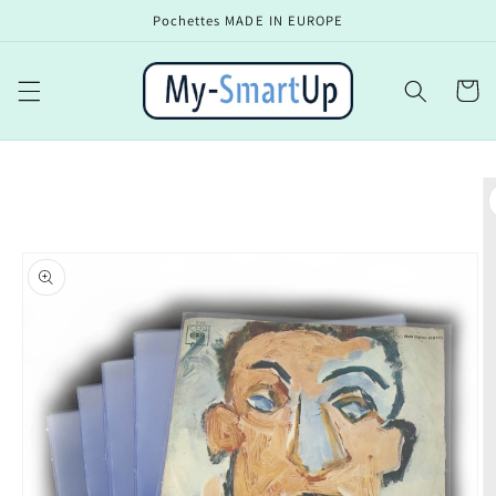
Ir
Pochettes MADE IN EUROPE
directamente
al contenido
Carrito
Ir
directamente
a la
información
del producto