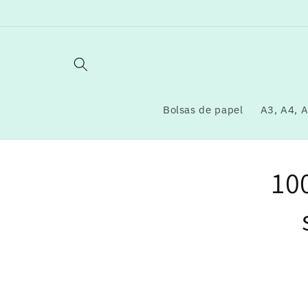
Ir
directamente
al contenido
Bolsas de papel
A3, A4, A
Ir
directa
10
a la
informa
del pro