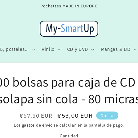
Pochettes MADE IN EUROPE
5, postales...
Vinilo
CD y DVD
Mangas & BD
mente
00 bolsas para caja de CD 
ción
ducto
solapa sin cola - 80 micra
Precio
Precio
€53,00 EUR
€67,50 EUR
Oferta
habitual
de
Los
gastos de envío
se calculan en la pantalla de pago.
oferta
Cantidad