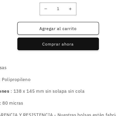
Reducir
Aumentar
cantidad
cantidad
para
para
1000
1000
Agregar al carrito
bolsas
bolsas
para
para
Comprar ahora
caja
caja
de
de
CD
CD
sin
sin
sas
solapa
solapa
sin
sin
: Polipropileno
cola
cola
-
-
80
80
ones
:
138 x 145 mm sin solapa sin cola
micras
micras
: 80 micras
ENCIA Y RESISTENCIA - Nuestras bolsas están fabri